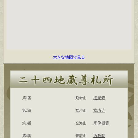
大きな地図で見る
徳泉寺
第1番
延命山
堂塔寺
第2番
堂塔山
宗像観音
第3番
全海山
西教院
第4番
青龍山