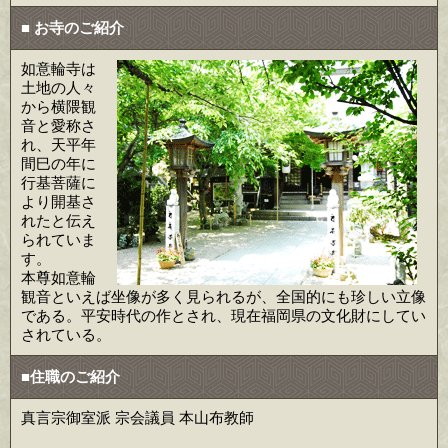
■ お寺のご紹介
如意輪寺は
土地の人々
から横隈観
音と愛称さ
れ、天平年
間巳の年に
行基菩薩に
より開基さ
れたと伝え
られていま
す。
本尊如意輪
観音といえば坐像が多く見られるが、全国的にも珍しい立像
である。平安時代の作とされ、現在福岡県の文化財にしてい
されている。
■住職のご紹介
真言宗御室派 宗会議員 本山布教師