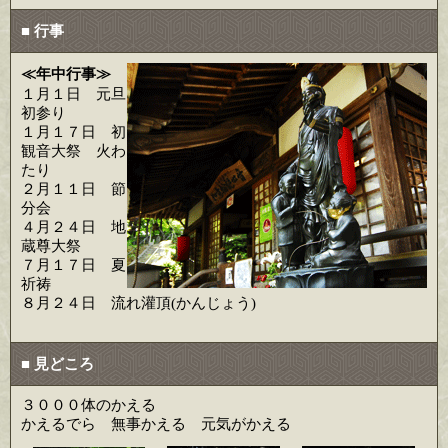
■ 行事
≪年中行事≫
１月１日 元旦
初参り
１月１７日 初
観音大祭 火わ
たり
２月１１日 節
分会
４月２４日 地
蔵尊大祭
７月１７日 夏
祈祷
８月２４日 流れ灌頂(かんじょう)
■ 見どころ
３０００体のかえる
かえるでら 無事かえる 元気がかえる