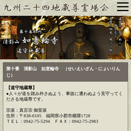
第十番 清影山 如意輪寺 （せいえいざん・にょいりん
じ）
【道守地蔵尊】
●人々が道を踏み外さぬよう、事故に遭わぬよう見守ってく
ださる地蔵尊です。
宗派：真言宗 御室派
住所：〒838-0105 福岡県小郡市横隈1728
ＴＥＬ：0942-75-5294 ＦＡＸ：0942-75-2983