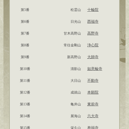
十輪院
第5番
松霊山
西福寺
第6番
日光山
高野寺
第7番
甘木高野山
浄心院
第8番
常往金剛山
大師寺
第9番
新高野山
如意輪寺
第10番
清影山
不動寺
第11番
大日山
本願院
第12番
成就山
東前寺
第13番
亀井山
六大寺
第14番
展海山
寿福寺
第15番
栄久山