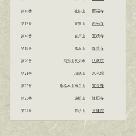
西福寺
第16番
弦掛山
西光寺
第17番
東獄山
宝積寺
第18番
岩戸山
隆善寺
第19番
風浪山
法蔵院
第20番
飛形山長栄寺
恵光院
第21番
瑠璃山
東長寺
第22番
別格本山南岳山
隆照寺
第23番
遍照山
文殊院
第24番
若杉山